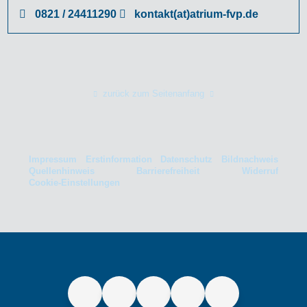
0821 / 24411290
kontakt(at)atrium-fvp.de
zurück zum Seitenanfang
Impressum
Erstinformation
Datenschutz
Bildnachweis
Quellenhinweis
Barrierefreiheit
Widerruf
Cookie-Einstellungen