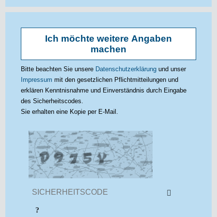
Geburtsdatum
Telefon
Strasse
Möchten Sie Ihr Anliegen konkretisieren?
Ich wünsche keine Anrufe (nur E-Mail)
Ich möchte weitere Angaben
machen
PLZ / Ort
Bitte beachten Sie unsere
Datenschutzerklärung
und unser
Impressum
mit den gesetzlichen Pflichtmitteilungen und
erklären Kenntnisnahme und Einverständnis durch Eingabe
des Sicherheitscodes.
Sie erhalten eine Kopie per E-Mail.