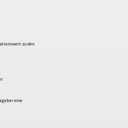
mationswert zu den
r:
tzgeber eine