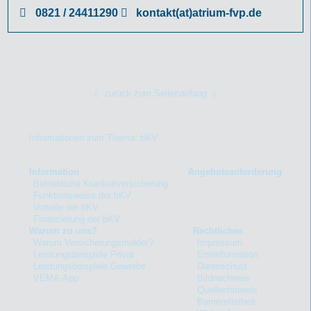
0821 / 24411290
kontakt(at)atrium-fvp.de
zurück zum Seitenanfang
Informationen zum Thema: bKV
Information
Angebotsanforderung
Betriebliche Krankenversicherung
Funktionsweise der bKV
Vorteile der bKV
Finanzierung der bKV
Warum zu uns?
Rechtliches
Warum Versicherungsmakler?
Impressum
Leistungsbeispiele Privat
Erstinformation
Leistungsbeispiele Gewerbe
Datenschutz
VEMA-App
Bildnachweis
Quellenhinweis
Barrierefreiheit