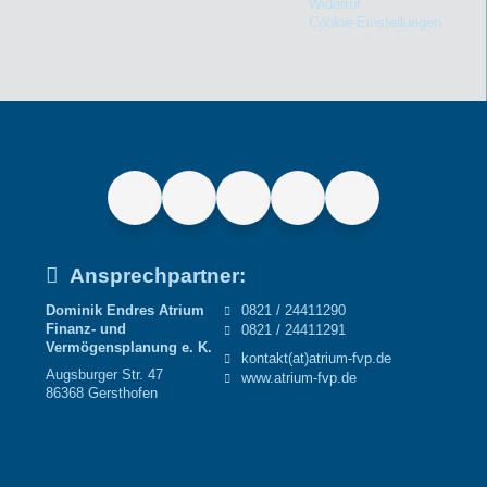
Widerruf
Cookie-Einstellungen
Ansprechpartner:
Dominik Endres Atrium
0821 / 24411290
Finanz- und
0821 / 24411291
Vermögensplanung e. K.
kontakt(at)atrium-fvp.de
Augsburger Str. 47
www.atrium-fvp.de
86368 Gersthofen